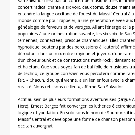
San Salvador n’est pas un concert de musique d’îles lointain
concert radical chanté à six voix, deux toms, douze mains et
entendre la langue occitane de l’ouest du Massif Central à tr
monde comme pour rappeler, à une génération élevée aux t
généalogie de ferveurs et de vertiges. Alliant l’énergie et l
populaires à une orchestration savante, les six voix de San 
terriennes, connectées, presque chamaniques. Elles chantent 
hypnotique, soutenu par des percussions à l’autorité affirm
déroutant dans un mix entre tragique et joyeux, d’une rare in
d’un choeur punk et de constructions math-rock ; dansant e
et haletant. Que vous soyez fan de bal folk, de musiques tr
de techno, ce groupe corrézien vous percutera comme rareme
fait. « Chacun, d’où qu’il vienne, a un lien enfoui avec le cha
ruralité. Nous retissons ce lien », affirme San Salvador.
Actif au sein de plusieurs formations aventureuses (Orgue
Herz), Ernest Bergez fait converger les lutheries électroniq
logique d’hybridation. En solo sous le nom de Sourdure, il inve
Massif Central et développe une forme de chanson personnell
occitan auvergnat.