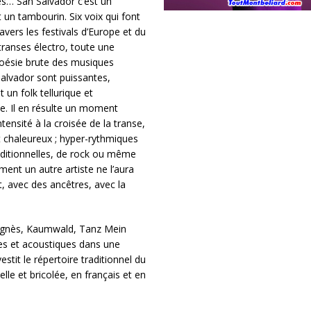
es… San Salvador c’est un
 un tambourin. Six voix qui font
avers les festivals d’Europe et du
ranses électro, toute une
a poésie brute des musiques
Salvador sont puissantes,
un folk tellurique et
ée. Il en résulte un moment
tensité à la croisée de la transe,
t chaleureux ; hyper-rythmiques
aditionnelles, de rock ou même
nt un autre artiste ne l’aura
nt, avec des ancêtres, avec la
 Agnès, Kaumwald, Tanz Mein
ues et acoustiques dans une
stit le répertoire traditionnel du
e et bricolée, en français et en