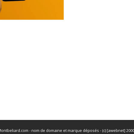
ontbeliard.com - nom de domaine et marque déposés - (c) [awebnet] 200