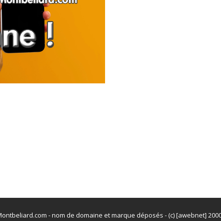
ontbeliard.com - nom de domaine et marque déposés - (c) [awebnet] 200