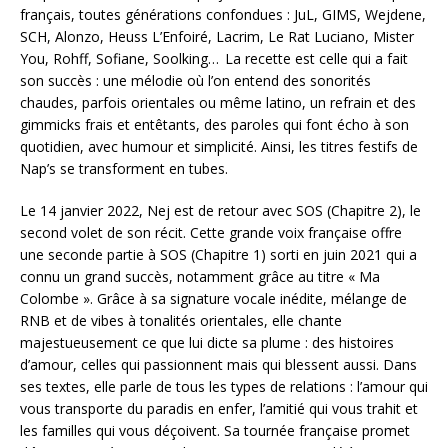
français, toutes générations confondues : JuL, GIMS, Wejdene,
SCH, Alonzo, Heuss L’Enfoiré, Lacrim, Le Rat Luciano, Mister
You, Rohff, Sofiane, Soolking… La recette est celle qui a fait
son succès : une mélodie où l’on entend des sonorités
chaudes, parfois orientales ou même latino, un refrain et des
gimmicks frais et entêtants, des paroles qui font écho à son
quotidien, avec humour et simplicité. Ainsi, les titres festifs de
Nap’s se transforment en tubes.
Le 14 janvier 2022, Nej est de retour avec SOS (Chapitre 2), le
second volet de son récit. Cette grande voix française offre
une seconde partie à SOS (Chapitre 1) sorti en juin 2021 qui a
connu un grand succès, notamment grâce au titre « Ma
Colombe ». Grâce à sa signature vocale inédite, mélange de
RNB et de vibes à tonalités orientales, elle chante
majestueusement ce que lui dicte sa plume : des histoires
d’amour, celles qui passionnent mais qui blessent aussi. Dans
ses textes, elle parle de tous les types de relations : l’amour qui
vous transporte du paradis en enfer, l’amitié qui vous trahit et
les familles qui vous déçoivent. Sa tournée française promet