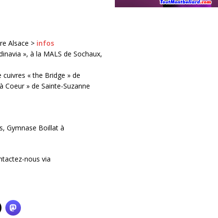
re Alsace >
infos
dinavia », à la MALS de Sochaux,
e cuivres « the Bridge » de
 à Coeur » de Sainte-Suzanne
es, Gymnase Boillat à
ntactez-nous via