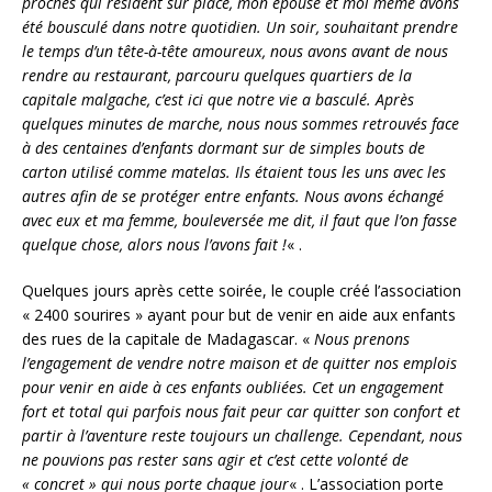
proches qui résident sur place, mon épouse et moi même avons
été bousculé dans notre quotidien. Un soir, souhaitant prendre
le temps d’un tête-à-tête amoureux, nous avons avant de nous
rendre au restaurant, parcouru quelques quartiers de la
capitale malgache, c’est ici que notre vie a basculé. Après
quelques minutes de marche, nous nous sommes retrouvés face
à des centaines d’enfants dormant sur de simples bouts de
carton utilisé comme matelas. Ils étaient tous les uns avec les
autres afin de se protéger entre enfants. Nous avons échangé
avec eux et ma femme, bouleversée me dit, il faut que l’on fasse
quelque chose, alors nous l’avons fait !
« .
Quelques jours après cette soirée, le couple créé l’association
« 2400 sourires » ayant pour but de venir en aide aux enfants
des rues de la capitale de Madagascar. «
Nous prenons
l’engagement de vendre notre maison et de quitter nos emplois
pour venir en aide à ces enfants oubliées. Cet un engagement
fort et total qui parfois nous fait peur car quitter son confort et
partir à l’aventure reste toujours un challenge. Cependant, nous
ne pouvions pas rester sans agir et c’est cette volonté de
« concret » qui nous porte chaque jour
« . L’association porte