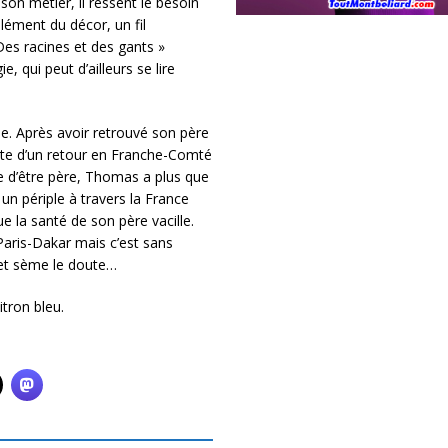
 son métier, il ressent le besoin
élément du décor, un fil
 Des racines et des gants »
ie, qui peut d’ailleurs se lire
. Après avoir retrouvé son père
fite d’un retour en Franche-Comté
le d’être père, Thomas a plus que
un périple à travers la France
 la santé de son père vacille.
 Paris-Dakar mais c’est sans
 et sème le doute…
itron bleu.