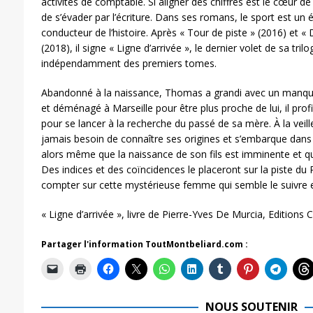
activités de comptable. Si aligner des chiffres est le cœur de
de s’évader par l’écriture. Dans ses romans, le sport est un 
conducteur de l’histoire. Après « Tour de piste » (2016) et «
(2018), il signe « Ligne d’arrivée », le dernier volet de sa trilog
indépendamment des premiers tomes.
Abandonné à la naissance, Thomas a grandi avec un manque
et déménagé à Marseille pour être plus proche de lui, il pro
pour se lancer à la recherche du passé de sa mère. À la veil
jamais besoin de connaître ses origines et s’embarque dans 
alors même que la naissance de son fils est imminente et que
Des indices et des coïncidences le placeront sur la piste du
compter sur cette mystérieuse femme qui semble le suivre
« Ligne d’arrivée », livre de Pierre-Yves De Murcia, Editions C
Partager l'information ToutMontbeliard.com :
NOUS SOUTENIR