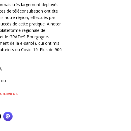
sormais très largement déployés
tes de téléconsultation ont été
ns notre région, effectués par
succès de cette pratique. A noter
 plateforme régionale de
RS et le GRADeS Bourgogne-
nt de la e-santé), qui ont mis
 atteints du Covid-19. Plus de 900
é)
 ou
ronavirus