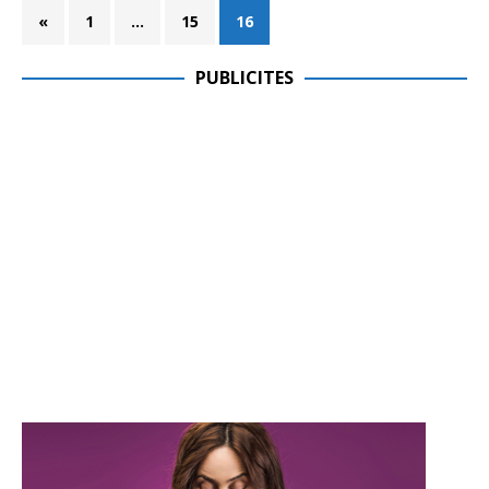
«
1
…
15
16
PUBLICITES