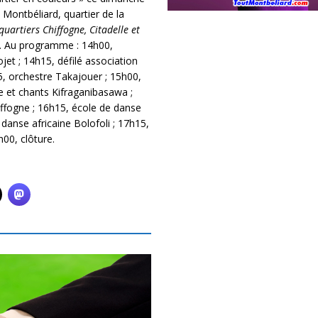
Montbéliard, quartier de la
uartiers Chiffogne, Citadelle et
ur. Au programme : 14h00,
et ; 14h15, défilé association
5, orchestre Takajouer ; 15h00,
se et chants Kifraganibasawa ;
iffogne ; 16h15, école de danse
danse africaine Bolofoli ; 17h15,
00, clôture.