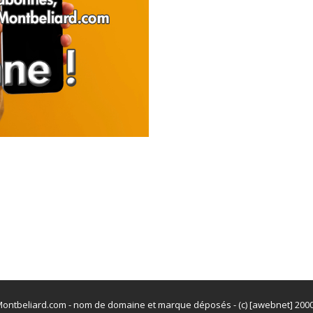
ontbeliard.com - nom de domaine et marque déposés - (c) [awebnet] 200