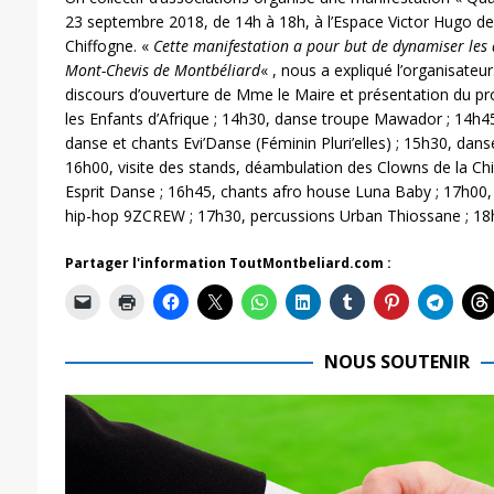
23 septembre 2018, de 14h à 18h, à l’Espace Victor Hugo de 
Chiffogne. «
Cette manifestation a pour but de dynamiser les q
Mont-Chevis de Montbéliard
« , nous a expliqué l’organisate
discours d’ouverture de Mme le Maire et présentation du proj
les Enfants d’Afrique ; 14h30, danse troupe Mawador ; 14h4
danse et chants Evi’Danse (Féminin Pluri’elles) ; 15h30, dan
16h00, visite des stands, déambulation des Clowns de la Ch
Esprit Danse ; 16h45, chants afro house Luna Baby ; 17h00, 
hip-hop 9ZCREW ; 17h30, percussions Urban Thiossane ; 18h
Partager l'information ToutMontbeliard.com :
NOUS SOUTENIR