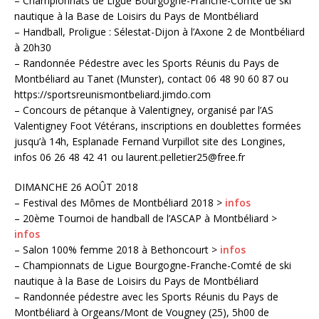
– Championnats de Ligue Bourgogne-Franche-Comté de ski
nautique à la Base de Loisirs du Pays de Montbéliard
– Handball, Proligue : Sélestat-Dijon à l’Axone 2 de Montbéliard
à 20h30
– Randonnée Pédestre avec les Sports Réunis du Pays de
Montbéliard au Tanet (Munster), contact 06 48 90 60 87 ou
https://sportsreunismontbeliard.jimdo.com
– Concours de pétanque à Valentigney, organisé par l’AS
Valentigney Foot Vétérans, inscriptions en doublettes formées
jusqu’à 14h, Esplanade Fernand Vurpillot site des Longines,
infos 06 26 48 42 41 ou laurent.pelletier25@free.fr
DIMANCHE 26 AOÛT 2018
– Festival des Mômes de Montbéliard 2018 >
infos
– 20ème Tournoi de handball de l’ASCAP à Montbéliard >
infos
– Salon 100% femme 2018 à Bethoncourt >
infos
– Championnats de Ligue Bourgogne-Franche-Comté de ski
nautique à la Base de Loisirs du Pays de Montbéliard
– Randonnée pédestre avec les Sports Réunis du Pays de
Montbéliard à Orgeans/Mont de Vougney (25), 5h00 de