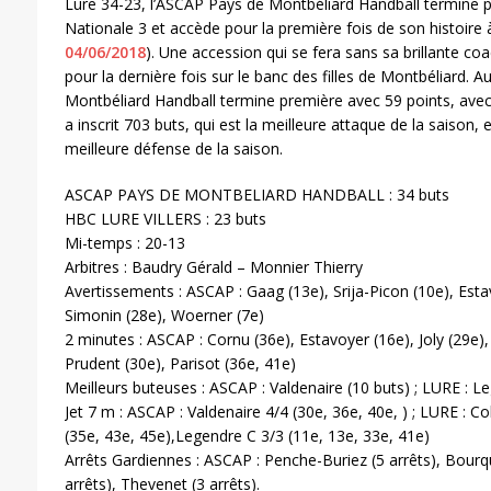
Lure 34-23, l’ASCAP Pays de Montbéliard Handball termine p
Nationale 3 et accède pour la première fois de son histoire à
04/06/2018
). Une accession qui se fera sans sa brillante coa
pour la dernière fois sur le banc des filles de Montbéliard.
Montbéliard Handball termine première avec 59 points, avec 1
a inscrit 703 buts, qui est la meilleure attaque de la saison
meilleure défense de la saison.
ASCAP PAYS DE MONTBELIARD HANDBALL : 34 buts
HBC LURE VILLERS : 23 buts
Mi-temps : 20-13
Arbitres : Baudry Gérald – Monnier Thierry
Avertissements : ASCAP : Gaag (13e), Srija-Picon (10e), Estav
Simonin (28e), Woerner (7e)
2 minutes : ASCAP : Cornu (36e), Estavoyer (16e), Joly (29e), 
Prudent (30e), Parisot (36e, 41e)
Meilleurs buteuses : ASCAP : Valdenaire (10 buts) ; LURE : L
Jet 7 m : ASCAP : Valdenaire 4/4 (30e, 36e, 40e, ) ; LURE : Co
(35e, 43e, 45e),Legendre C 3/3 (11e, 13e, 33e, 41e)
Arrêts Gardiennes : ASCAP : Penche-Buriez (5 arrêts), Bourquin
arrêts), Thevenet (3 arrêts).