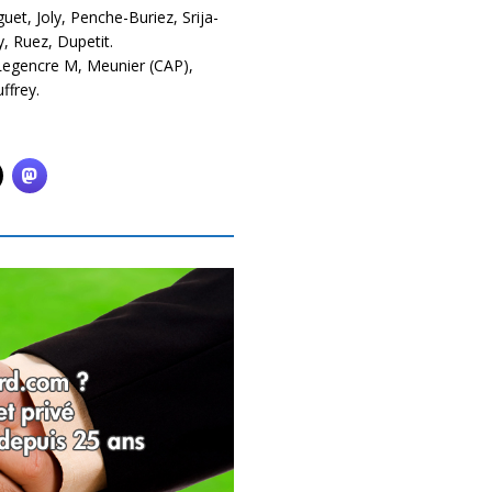
et, Joly, Penche-Buriez, Srija-
y, Ruez, Dupetit.
, Legencre M, Meunier (CAP),
ffrey.