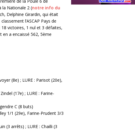
remière de la Poule 6 de
 la Nationale 2 (
notre info du
ch, Delphine Girardin, qui était
 Au classement l’ASCAP Pays de
8 victoires, 1 nul et 3 défaites,
, et en a encaissé 562, 5ème
oyer (8e) ; LURE : Parisot (20e),
Zindel (17e) ; LURE : Farine-
egendre C (8 buts)
lley 1/1 (29e), Farine-Prudent 3/3
 (3 arrêts) ; LURE : Chailli (3