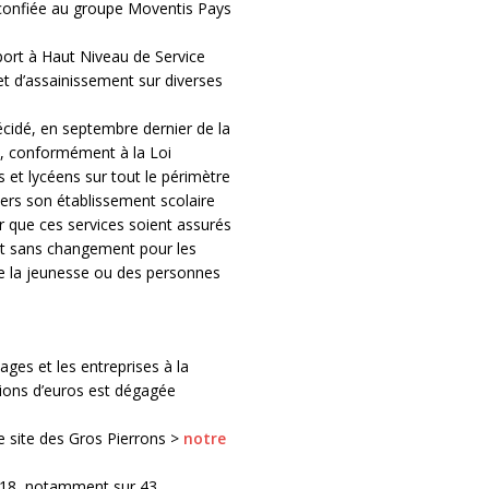
 confiée au groupe Moventis Pays
port à Haut Niveau de Service
et d’assainissement sur diverses
écidé, en septembre dernier de la
0, conformément à la Loi
s et lycéens sur tout le périmètre
vers son établissement scolaire
ur que ces services soient assurés
t sans changement pour les
, de la jeunesse ou des personnes
ges et les entreprises à la
lions d’euros est dégagée
le site des Gros Pierrons >
notre
2018, notamment sur 43