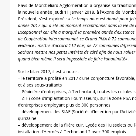
Pays de Montbéliard Agglomération a organisé sa tradition
la nouvelle année jeudi 11 janvier 2018, à l’Axone de Montb
Président, s’est exprimé : «
Le temps nous est donné pour jete
année 2017 qui a été un moment exceptionnel dans la vie de 
Exceptionnel car elle a marqué la première année d’existence 
de Coopération Intercommunal, ce Grand PMA à 72 communes 
évidence : mettre d’accord 112 élus, de 72 communes différente
Sachons mettre nos petits intérêts de côté afin de nous ralli
quand bien même il sera impossible de faire l’unanimité
« .
Sur le bilan 2017, il est à noter :
– le territoire a profité en 2017 d’une conjoncture favorable
et à ses sous-traitants
– Pépinière d’entreprises, à Technoland, toutes les cellules
– ZIF (Zone d’Implantation Fournisseurs), sur la zone PSA n
d’entreprises employant plus de 300 personnes
– développement des SIAE (Sociétés d’Insertion par l’Activ
quinzaine
– développement de la filière cuir, Lycée des Huisselets ou 
installation d’Hermès à Technoland 2 avec 300 emplois