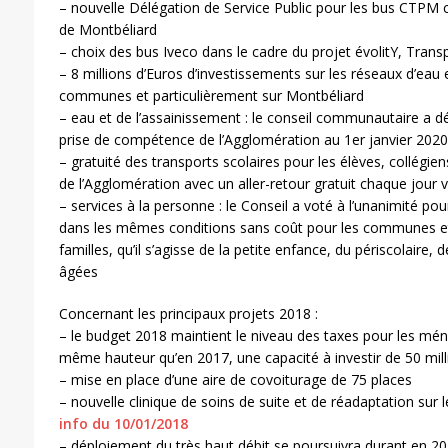
– nouvelle Délégation de Service Public pour les bus CTPM
de Montbéliard
– choix des bus Iveco dans le cadre du projet évolitY, Trans
– 8 millions d’Euros d’investissements sur les réseaux d’eau 
communes et particulièrement sur Montbéliard
– eau et de l’assainissement : le conseil communautaire a d
prise de compétence de l’Agglomération au 1er janvier 202
– gratuité des transports scolaires pour les élèves, collégien
de l’Agglomération avec un aller-retour gratuit chaque jour 
– services à la personne : le Conseil a voté à l’unanimité po
dans les mêmes conditions sans coût pour les communes e
familles, qu’il s’agisse de la petite enfance, du périscolaire
âgées
Concernant les principaux projets 2018 :
– le budget 2018 maintient le niveau des taxes pour les ména
même hauteur qu’en 2017, une capacité à investir de 50 mil
– mise en place d’une aire de covoiturage de 75 places
– nouvelle clinique de soins de suite et de réadaptation sur 
info du 10/01/2018
– déploiement du très haut débit se poursuivra durant en 