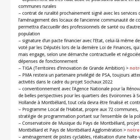
communes rurales
– contrat de ruralité prochainement signé avec les services
l’aménagement des locaux de l’ancienne communauté de c
permettra d’accueillir des professionnels de santé ou d’autres
population
– signature d’un pacte financier avec l’Etat, celui-là même
voté par les Députés lors de la dernière Loi de Finances, qui
mais engage, selon une démarche contractuelle et négociée,
dépenses de fonctionnement
– TIGA (Territoires d’Innovation de Grande Ambition) >
notr
– PMA restera un partenaire privilégié de PSA, toujours atten
activités dans le cadre du projet Sochaux 2022
– conventionnement avec l’Agence Nationale pour la Rénovat
de belles perspectives pour les quartiers des Evoironnes à So
Hollande à Montbéliard, tout cela devra être finalisé et contra
– Programme Local de l’Habitat, propre aux 72 communes, q
stratégie de programmation portant sur l’ensemble de la polit
– Conservatoire de Musique du Pays de Montbéliard, projet
Montbéliard et Pays de Montbéliard Agglomération >
notre
– aménagement de pistes cyclables, réalisation d’une halte-