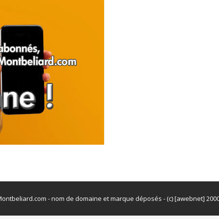
ontbeliard.com - nom de domaine et marque déposés - (c) [awebnet] 200