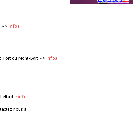
e » >
infos
le Fort du Mont-Bart » >
infos
s
béliard >
infos
ntactez-nous à