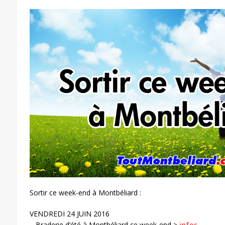
Sortir ce week-end à Montbéliard :
VENDREDI 24 JUIN 2016
– Braderie d’été à Montbéliard ce week-end >
infos