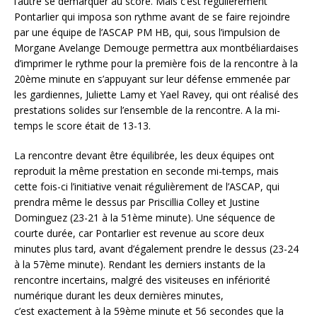
l’autre se démarquer au score. Mais c’est régulièrement
Pontarlier qui imposa son rythme avant de se faire rejoindre
par une équipe de l’ASCAP PM HB, qui, sous l’impulsion de
Morgane Avelange Demouge permettra aux montbéliardaises
d’imprimer le rythme pour la première fois de la rencontre à la
20ème minute en s’appuyant sur leur défense emmenée par
les gardiennes, Juliette Lamy et Yael Ravey, qui ont réalisé des
prestations solides sur l’ensemble de la rencontre. A la mi-
temps le score était de 13-13.
La rencontre devant être équilibrée, les deux équipes ont
reproduit la même prestation en seconde mi-temps, mais
cette fois-ci l’initiative venait régulièrement de l’ASCAP, qui
prendra même le dessus par Priscillia Colley et Justine
Dominguez (23-21 à la 51ème minute). Une séquence de
courte durée, car Pontarlier est revenue au score deux
minutes plus tard, avant d’également prendre le dessus (23-24
à la 57ème minute). Rendant les derniers instants de la
rencontre incertains, malgré des visiteuses en infériorité
numérique durant les deux dernières minutes,
c’est exactement à la 59ème minute et 56 secondes que la