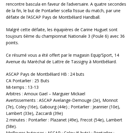
rencontre bascula en faveur de l’adversaire. A quatre secondes
de la fin, le but de Pontarlier scella l’issue du match, par une
défaite de l’ASCAP Pays de Montbéliard Handball.
Malgré cette défaite, les équipières de Carine Huguet sont
toujours 6ème du championnat Nationale 3 (Poule 6) avec 36
points.
Ce résumé vous a été offert par le magasin Equip’Sport, 14
Avenue du Maréchal de Lattre de Tassigny à Montbéliard.
ASCAP Pays de Montbéliard HB : 24 buts
CA Pontarlier : 25 Buts
Mi-temps : 13-13
Arbitres : Arnoux Gael – Marguier Mickael
Avertissements : ASCAP Avelange-Demouge (2e), Monnot
(7e), Coley (16e), Gabourg (44e) ; Pontarlier : Jeannier (10e),
Lambert (33e), Zaccardi (39e)
2 minutes : Pontarlier : Plazanet (49e), Frecot (54e), Lambert
(58e).
Meilleures buteuses : ASCAP : Coley (6 buts) ; Pontarlier :