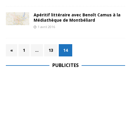
Apéritif littéraire avec Benoît Camus à la
Médiathèque de Montbéliard
1 avril 2016
«
1
…
13
14
PUBLICITES