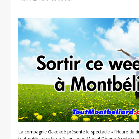
La compagnie Gakokoé présente le spectacle « l’Heure du d
tout public à partir de 5 ans, avec Marcel Djondo (conte) e