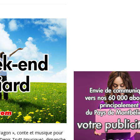
ragon », conte et musique pour
t Denis Trutt (musique), dimanche