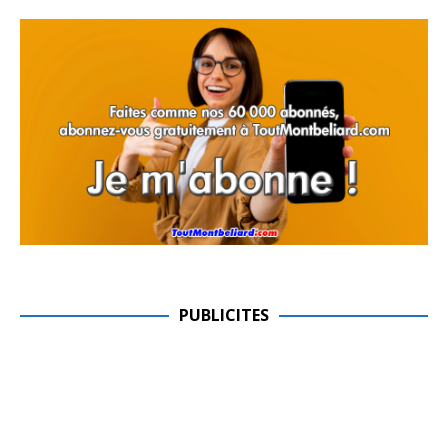
PUBLICITES