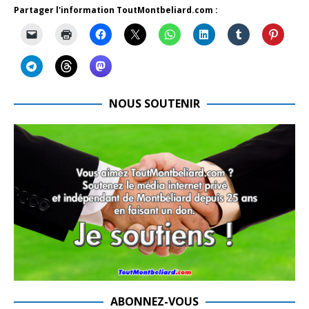
Partager l'information ToutMontbeliard.com :
NOUS SOUTENIR
ABONNEZ-VOUS