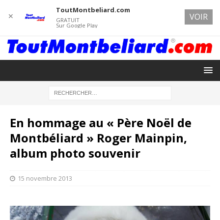
ToutMontbeliard.com
✕
VOIR
GRATUIT
Sur Google Play
En hommage au « Père Noël de
Montbéliard » Roger Mainpin,
album photo souvenir
15 novembre 2013