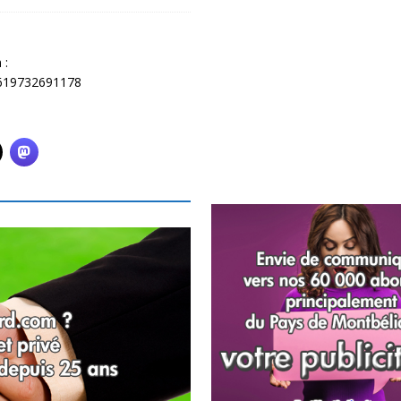
 :
6619732691178