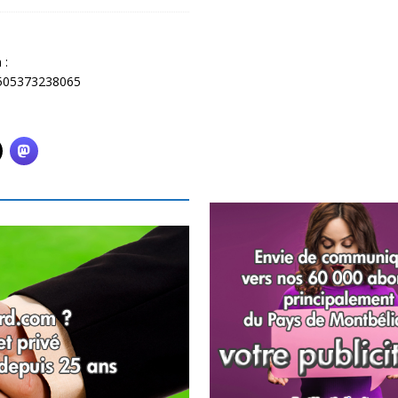
 :
5505373238065